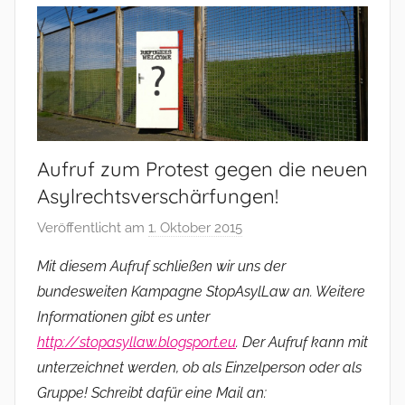
Aufruf zum Protest gegen die neuen
Asylrechtsverschärfungen!
Veröffentlicht am
1. Oktober 2015
v
o
Mit diesem Aufruf schließen wir uns der
n
bundesweiten Kampagne StopAsylLaw an. Weitere
a
Informationen gibt es unter
d
http://stopasyllaw.blogsport.eu
. Der Aufruf kann mit
m
unterzeichnet werden, ob als Einzelperson oder als
i
Gruppe! Schreibt dafür eine Mail an:
n