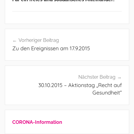
A
Beitragsnavigation
l
Vorheriger Beitrag
l
Zu den Ereignissen am 17.9.2015
g
e
m
e
Nächster Beitrag
i
30.10.2015 – Aktionstag „Recht auf
n
Gesundheit“
CORONA-Information