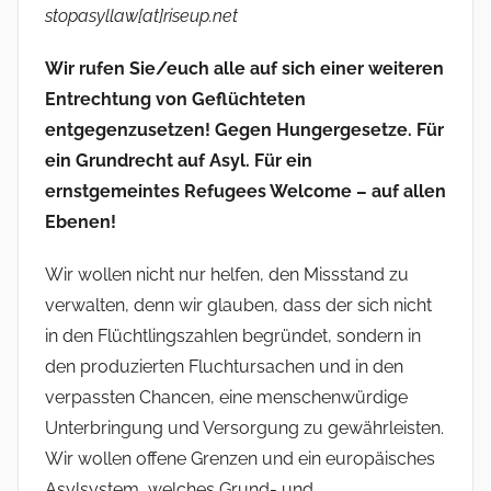
i
stopasyllaw[at]riseup.net
s
Wir rufen Sie/euch alle auf sich einer weiteren
t
Entrechtung von Geflüchteten
r
a
entgegenzusetzen! Gegen Hungergesetze. Für
t
ein Grundrecht auf Asyl. Für ein
o
ernstgemeintes Refugees Welcome – auf allen
r
Ebenen!
Wir wollen nicht nur helfen, den Missstand zu
verwalten, denn wir glauben, dass der sich nicht
in den Flüchtlingszahlen begründet, sondern in
den produzierten Fluchtursachen und in den
verpassten Chancen, eine menschenwürdige
Unterbringung und Versorgung zu gewährleisten.
Wir wollen offene Grenzen und ein europäisches
Asylsystem, welches Grund- und