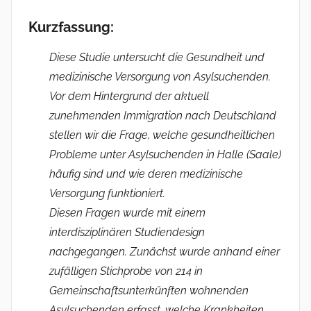
i
Kurzfassung:
s
t
Diese Studie untersucht die Gesundheit und
r
medizinische­ Versorgung von Asylsuchenden.
a
Vor dem Hintergrund der aktuell
t
zunehmenden Immigration nach Deutschland
o
stellen wir die Frage, welche gesundheitlichen
r
Probleme unter Asylsuchenden in Halle (Saale)
häufig sind und wie deren medizinische
Versorgung funktioniert.
Diesen Fragen wurde mit einem
interdisziplinären Studien­design
nachgegangen. Zunächst wurde anhand einer
zufälligen Stichprobe von 214 in
Gemeinschaftsunterkünften wohnenden
Asylsuchenden erfasst, welche Krankheiten