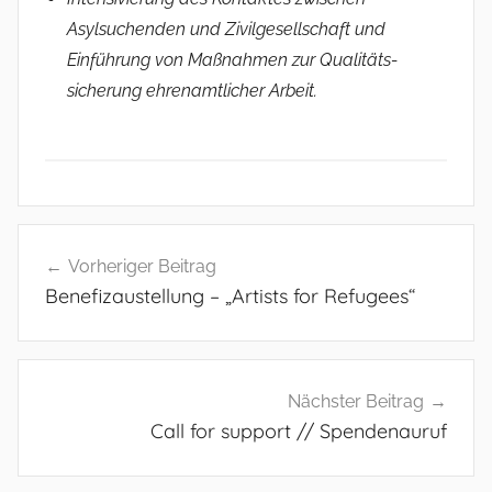
Asylsuchenden und Zivilgesellschaft und
Einführung von Maßnahmen zur Qualitäts­
sicherung ehrenamtlicher Arbeit.
A
Beitragsnavigation
l
Vorheriger Beitrag
l
Benefizaustellung – „Artists for Refugees“
g
e
m
e
Nächster Beitrag
i
Call for support // Spendenauruf
n