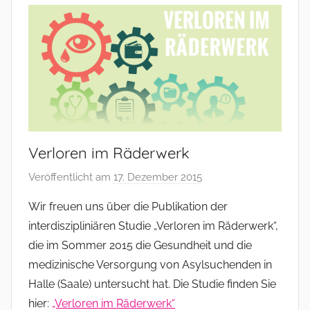
Verloren im Räderwerk
Veröffentlicht am
17. Dezember 2015
v
o
Wir freuen uns über die Publikation der
n
interdiszipliniären Studie „Verloren im Räderwerk“,
a
die im Sommer 2015 die Gesundheit und die
d
medizinische Versorgung von Asylsuchenden in
m
Halle (Saale) untersucht hat. Die Studie finden Sie
i
hier:
„Verloren im Räderwerk“
n