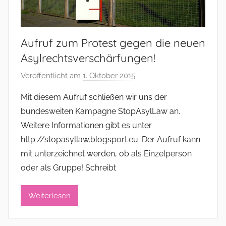
Aufruf zum Protest gegen die neuen
Asylrechtsverschärfungen!
Veröffentlicht am
1. Oktober 2015
v
o
Mit diesem Aufruf schließen wir uns der
n
bundesweiten Kampagne StopAsylLaw an.
a
Weitere Informationen gibt es unter
d
http://stopasyllaw.blogsport.eu. Der Aufruf kann
m
mit unterzeichnet werden, ob als Einzelperson
i
oder als Gruppe! Schreibt
n
i
s
Weiterlesen
t
r