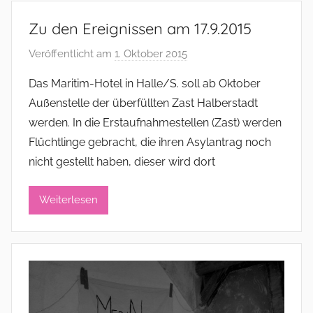
a
Zu den Ereignissen am 17.9.2015
t
o
Veröffentlicht am
1. Oktober 2015
v
r
o
Das Maritim-Hotel in Halle/S. soll ab Oktober
n
Außenstelle der überfüllten Zast Halberstadt
a
werden. In die Erstaufnahmestellen (Zast) werden
d
Flüchtlinge gebracht, die ihren Asylantrag noch
m
nicht gestellt haben, dieser wird dort
i
n
i
Weiterlesen
s
t
r
a
t
o