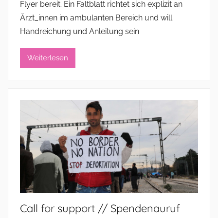
Flyer bereit. Ein Faltblatt richtet sich explizit an
d
Ärzt_innen im ambulanten Bereich und will
m
Handreichung und Anleitung sein
i
n
i
Weiterlesen
s
t
r
a
t
o
r
Call for support // Spendenauruf