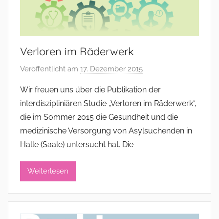
Verloren im Räderwerk
Veröffentlicht am
17. Dezember 2015
v
o
Wir freuen uns über die Publikation der
n
interdiszipliniären Studie „Verloren im Räderwerk“,
a
die im Sommer 2015 die Gesundheit und die
d
medizinische Versorgung von Asylsuchenden in
m
Halle (Saale) untersucht hat. Die
i
n
i
Weiterlesen
s
t
r