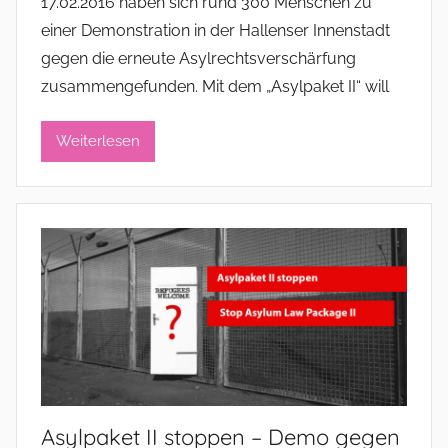
17.02.2016 haben sich rund 300 Menschen zu
a
einer Demonstration in der Hallenser Innenstadt
d
gegen die erneute Asylrechtsverschärfung
m
zusammengefunden. Mit dem „Asylpaket II“ will
i
n
i
Weiterlesen
s
t
r
a
t
o
r
Asylpaket II stoppen – Demo gegen