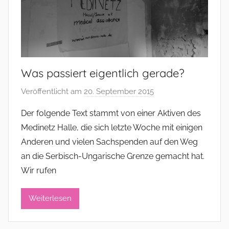
r
Was passiert eigentlich gerade?
Veröffentlicht am
20. September 2015
v
o
Der folgende Text stammt von einer Aktiven des
n
Medinetz Halle, die sich letzte Woche mit einigen
a
Anderen und vielen Sachspenden auf den Weg
d
an die Serbisch-Ungarische Grenze gemacht hat.
m
Wir rufen
i
n
i
Weiterlesen
s
t