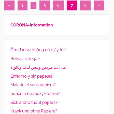
Seitennummerierung
r
Vorherige
Nächste
«
1
…
5
6
7
8
»
a
Beiträge
Beiträge
der
t
Beiträge
o
CORONA-Information
r
Ốm đau và không có giấy tờ?
Bolnav si ilegal?
هل أنت مريض وليس لديك وثائق؟
Enfermo y sin papeles?
Malade et sans papiers?
Болен и без документов?
Sick and without papers?
Krank und ohne Papiere?