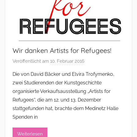
Wir danken Artists for Refugees!
Veröffentlicht am
10. Februar 2016
v
o
Die von David Bäcker und Elvira Trofymenko,
n
zwei Studierenden der Kunstgeschichte
a
organisierte Verkaufsausstellung „Artists for
d
Refugees“, die am 12. und 13. Dezember
m
stattgefunden hat, brachte dem Medinetz Halle
i
Spenden in
n
i
s
Weiterlesen