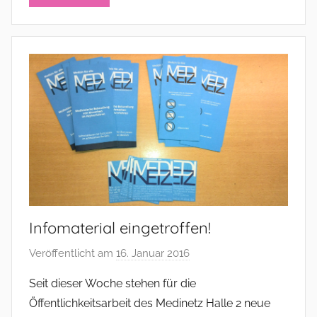
t
r
a
t
o
r
Infomaterial eingetroffen!
Veröffentlicht am
16. Januar 2016
v
o
Seit dieser Woche stehen für die
n
Öffentlichkeitsarbeit des Medinetz Halle 2 neue
a