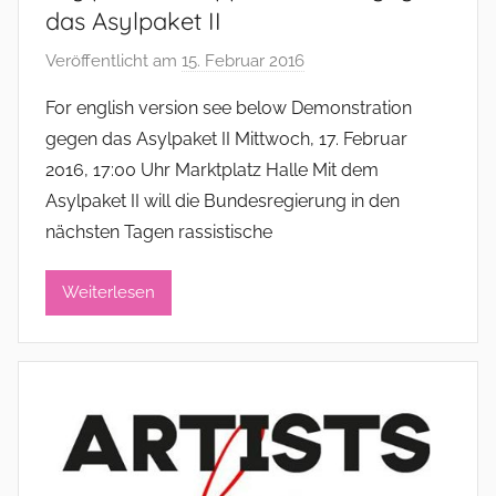
das Asylpaket II
Veröffentlicht am
15. Februar 2016
v
o
For english version see below Demonstration
n
gegen das Asylpaket II Mittwoch, 17. Februar
a
2016, 17:00 Uhr Marktplatz Halle Mit dem
d
Asylpaket II will die Bundesregierung in den
m
nächsten Tagen rassistische
i
n
i
Weiterlesen
s
t
r
a
t
o
r