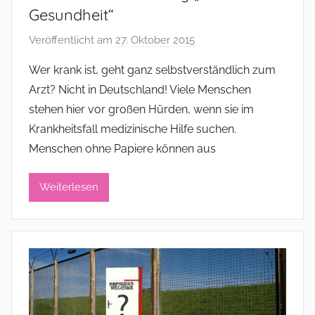
Gesundheit“
Veröffentlicht am
27. Oktober 2015
v
o
Wer krank ist, geht ganz selbstverständlich zum
n
Arzt? Nicht in Deutschland! Viele Menschen
a
stehen hier vor großen Hürden, wenn sie im
d
Krankheitsfall medizinische Hilfe suchen.
m
Menschen ohne Papiere können aus
i
n
i
Weiterlesen
s
t
r
a
t
o
r