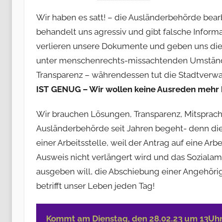
o
Wir haben es satt! – die Ausländerbehörde bear
n
behandelt uns agressiv und gibt falsche Infor
e
verlieren unsere Dokumente und geben uns di
m
unter menschenrechts-missachtenden Umstände
m
a
Transparenz – währendessen tut die Stadtverwalt
k
IST GENUG – Wir wollen keine Ausreden mehr
o
h
Wir brauchen Lösungen, Transparenz, Mitsprache
l
Ausländerbehörde seit Jahren begeht- denn di
e
einer Arbeitsstelle, weil der Antrag auf eine Arb
r
Ausweis nicht verlängert wird und das Sozial
ausgeben will, die Abschiebung einer Angehörige
betrifft unser Leben jeden Tag!
Kommt am Dienstag, den 28.02.23 um 13Uhr