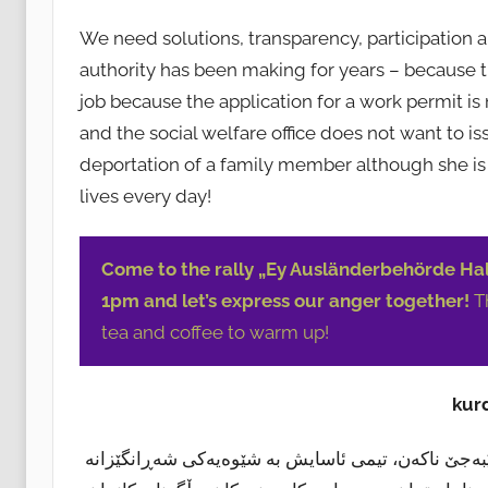
We need solutions, transparency, participation a
authority has been making for years – because 
job because the application for a work permit i
and the social welfare office does not want to i
deportation of a family member although she is si
lives every day!
Come to the rally „Ey Ausländerbehörde Hal
1pm and let’s express our anger together!
Th
tea and coffee to warm up!
kurd
جێبەجێ ناکەن، تیمی ئاسایش بە شێوەیەکی شەڕانگێزانە