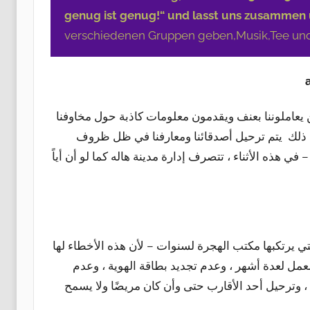
genug ist genug!“ und lasst uns zusammen
verschiedenen Gruppen geben,Musik,Tee un
ن يعاملوننا بعنف ويقدمون معلومات كاذبة حول مخاوفنا
، ى ذلك يتم ترحيل أصدقائنا ومعارفنا في ظل ظروف
ي هذه الأثناء ، تتصرف إدارة مدينة هاله كما لو أن أياً
ي يرتكبها مكتب الهجرة لسنوات – لأن هذه الأخطاء لها
مل لعدة أشهر ، وعدم تجديد بطاقة الهوية ، وعدم
، وترحيل أحد الأقارب حتى وأن كان مريضًا ولا يسمح