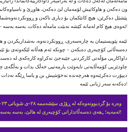
مامەڵەمان لەگەڵ دەکات و لە بەرامبەر داواکارییەکانماندا زانیا
ون دەکەن و هاوکاتیش لۆمەمان لێ دەکەن، هاوڕێ و ناسیاوەکانما
پێشێل دەکرێن، هیچ کاتێکمان بۆ دیاری ناکەن و ڕوونکردنەوەشمان
ئەوەی هیچ کام لەمانە کێشە نەبێت مامەڵە دەکات. بەسە بەسە – نامانەوێت هیچ بیانوویەکی تر ببیستین!
ئێمە پێویستیمان بە چارەسەری، ڕوونکردنەوە، بەشداریکردن و هەڵ
دەسەڵاتی کۆچبەری دەیکەن – چونکە ئەم هەڵانە لێکەوتەی بۆ ئێ
داواکاریی مۆڵەتی کارکردنی جێبەجێ نەکراوە کارەکەی لە دەست 
چاودێریی کۆمەڵایەتی نایەوێت یارمەتیی خەڵک بدات و بەڵگەی 
دیپۆرت دەکرێنەوە هەرچەندە نەخۆشیش بن و یاسا ڕێگە نەدات 
دەکەنە سەر ژیانی ئێمە!
ئەمەیە؛ „هەی دەسەڵاتدارانی کۆچبەری لە هالێ، بەسە بەسە!“. وەرن با پێکەوە تووڕەیی خۆمان دەرببڕین!