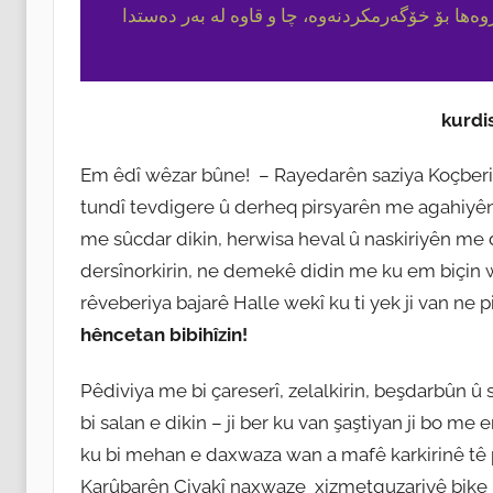
روەها بۆ خۆگەرمکردنەوە، چا و قاوە لە بەر دەستدا
kurdi
Em êdî wêzar bûne! – Rayedarên saziya Koçberi
tundî tevdigere û derheq pirsyarên me agahiy
me sûcdar dikin, herwisa heval û naskiriyên me 
dersînorkirin, ne demekê didin me ku em biçin w
rêveberiya bajarê Halle wekî ku ti yek ji van ne 
hêncetan bibihîzin!
Pêdiviya me bi çareserî, zelalkirin, beşdarbûn û
bi salan e dikin – ji ber ku van şaştiyan ji bo m
ku bi mehan e daxwaza wan a mafê karkirinê tê p
Karûbarên Civakî naxwaze xizmetguzariyê bike 