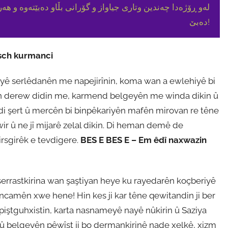
لەو ڕۆژەدا چەندین وتاری جیاواز و گۆرانی بڵاو دەبێتەوە و هە
دەبێ!
sch kurmanci
yê serlêdanên me napejirînin, koma wan a ewlehiyê bi
ên derew didin me, karmend belgeyên me winda dikin û
di şert û mercên bi binpêkariyên mafên mirovan re têne
ir û ne jî mijarê zelal dikin. Di heman demê de
pirsgirêk e tevdigere.
BES E BES E – Em êdî naxwazin
 serrastkirina wan şaştiyan heye ku rayedarên koçberiyê
e encamên xwe hene! Hin kes ji kar têne qewitandin ji ber
iştguhxistin, karta nasnameyê nayê nûkirin û Saziya
û belgeyên pêwîst ji bo dermankirinê nade xelkê, xizm