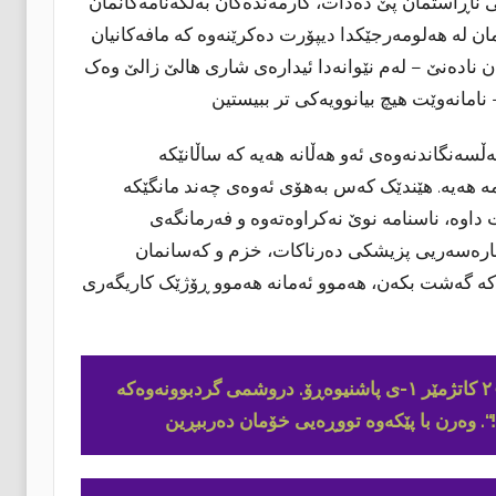
ریی ناڕاستمان پێ دەدات، کارمەندەکان بەڵگەنامەکانمان
ن لە هەلومەرجێکدا دیپۆرت دەکرێنەوە کە مافەکانیان
 نادەنێ – لەم نێوانەدا ئیدارەی شاری هالێ زالێ وەک
سەنگاندنەوەی ئەو هەڵانە هەیە کە ساڵانێکە
مە هەیە. هێندێک کەس بەهۆی ئەوەی چەند مانگێکە
داوە، ناسنامە نوێ نەکراوەتەوە و فەرمانگەی
چارەسەریی پزیشکی دەرناکات، خزم و کەسانمان
کە گەشت بکەن، هەموو ئەمانە هەموو ڕۆژێک کاریگەری
وەرە بۆ گردبوونەوەکە لە ڕۆژی سێشەممە ٢٨-ی شوباتی ٢٠٢٣ کاتژمێر ١-ی پاشنیوەڕۆ. دروشمی گردبوونەوەکە