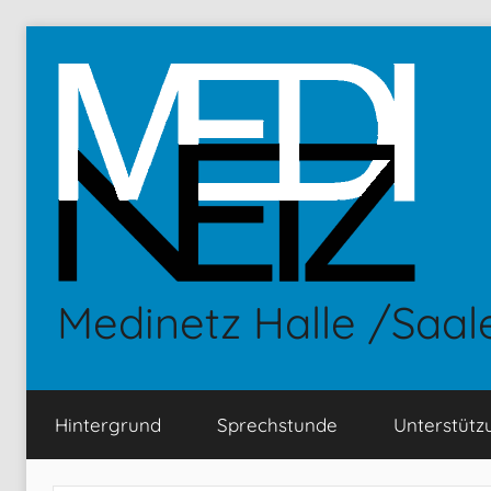
Zum
Inhalt
springen
Medinetz Halle /Saale
Hintergrund
Sprechstunde
Unterstütz