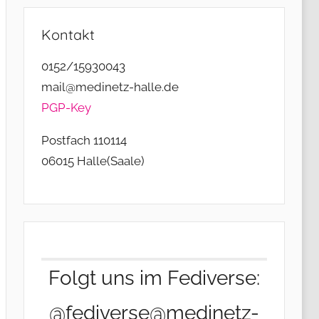
Kontakt
0152/15930043
mail@medinetz-halle.de
PGP-Key
Postfach 110114
06015 Halle(Saale)
Folgt uns im Fediverse:
@fediverse@medinetz-