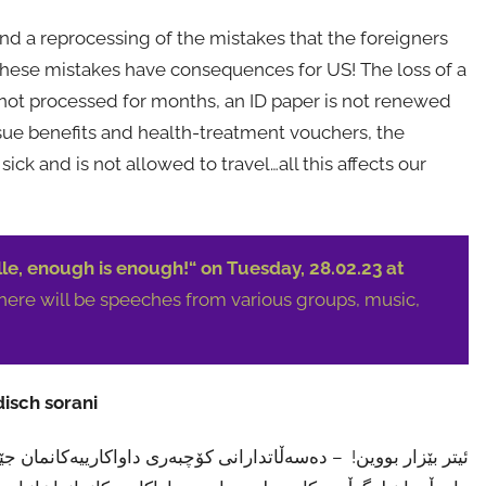
nd a reprocessing of the mistakes that the foreigners
these mistakes have consequences for US! The loss of a
s not processed for months, an ID paper is not renewed
ssue benefits and health-treatment vouchers, the
ck and is not allowed to travel…all this affects our
le, enough is enough!“ on Tuesday, 28.02.23 at
ere will be speeches from various groups, music,
isch sorani
ئیتر بێزار بووین! – دەسەڵاتدارانی کۆچبەری داواکارییەکانمان 