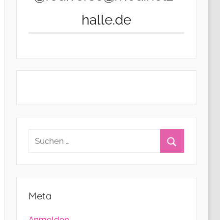
halle.de
Suchen
nach:
Suchen
Meta
Anmelden