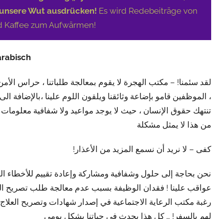
 unsere Wut ausdrücken!
Es wird Redebeiträge von
d Kaffee zum Aufwärmen!
arabisch
لقد سئمنا! – مكتب الهجرة لا يقوم بمعالجة طلباتنا ، حراس الأم
الموظفين قامو بإضاعة وثائقنا ويلقون اللوم علينا ،بالإضافة ال
تنتهك حقوق الإنسان ، حيث لا يوجد مواعيد ولا شفافية معلومات – ف
من هذا لا يمثل مشكلة
!كفى – لا نريد أن نسمع المزيد من الأعذار
نحن بحاجة إلى حلول وشفافية ومشاركة وإعادة تقييم للأخطاء الت
عواقب علينا ! فقدان الوظيفة بسبب عدم معالجة طلب تصريح الع
رغبة مكتب الرعاية الاجتماعية في إصدار شهادات وتصريح العلاج 
لهم بالسفر! … كل هذا يحدث في حياتنا بشكل يومي