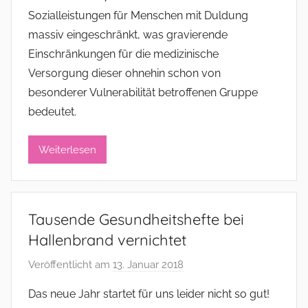
n
Sozialleistungen für Menschen mit Duldung
a
massiv eingeschränkt, was gravierende
d
Einschränkungen für die medizinische
m
Versorgung dieser ohnehin schon von
i
besonderer Vulnerabilität betroffenen Gruppe
n
i
bedeutet.
s
t
Weiterlesen
r
a
t
Tausende Gesundheitshefte bei
o
r
Hallenbrand vernichtet
Veröffentlicht am
13. Januar 2018
v
o
Das neue Jahr startet für uns leider nicht so gut!
n