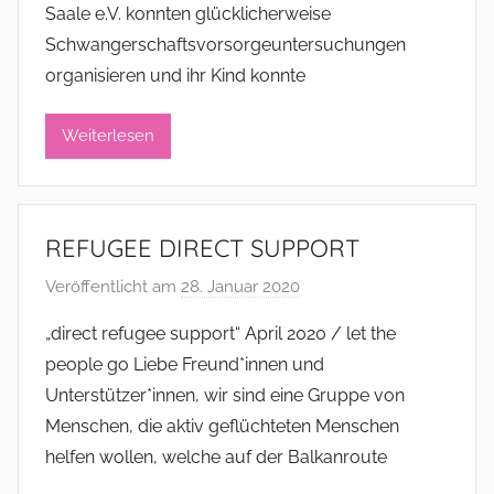
Saale e.V. konnten glücklicherweise
m
Schwangerschaftsvorsorgeuntersuchungen
i
organisieren und ihr Kind konnte
n
i
s
Weiterlesen
t
r
a
REFUGEE DIRECT SUPPORT
t
o
Veröffentlicht am
28. Januar 2020
v
r
o
„direct refugee support“ April 2020 / let the
n
people go Liebe Freund*innen und
a
Unterstützer*innen, wir sind eine Gruppe von
d
Menschen, die aktiv geflüchteten Menschen
m
helfen wollen, welche auf der Balkanroute
i
n