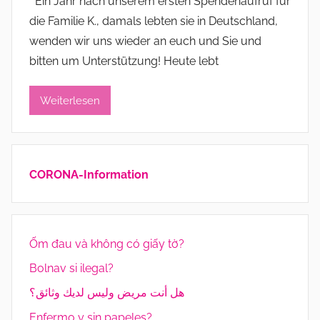
Ein Jahr nach unserem ersten Spendenaufruf für
n
die Familie K., damals lebten sie in Deutschland,
a
wenden wir uns wieder an euch und Sie und
d
bitten um Unterstützung! Heute lebt
m
i
Weiterlesen
n
i
s
t
CORONA-Information
r
a
t
o
Ốm đau và không có giấy tờ?
r
Bolnav si ilegal?
هل أنت مريض وليس لديك وثائق؟
Enfermo y sin papeles?