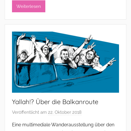
i
Weiterlesen
s
t
r
a
t
o
r
Yallah!? Über die Balkanroute
Veröffentlicht am
22. Oktober 2018
v
o
Eine multimediale Wanderausstellung über den
n