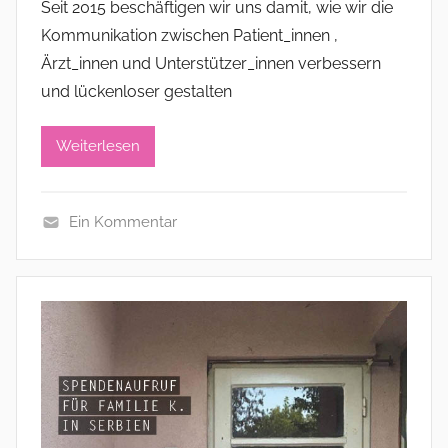
Seit 2015 beschäftigen wir uns damit, wie wir die
a
Kommunikation zwischen Patient_innen ,
d
Ärzt_innen und Unterstützer_innen verbessern
m
und lückenloser gestalten
i
n
i
Weiterlesen
s
t
Ein Kommentar
r
A
a
l
t
l
o
g
r
e
m
e
i