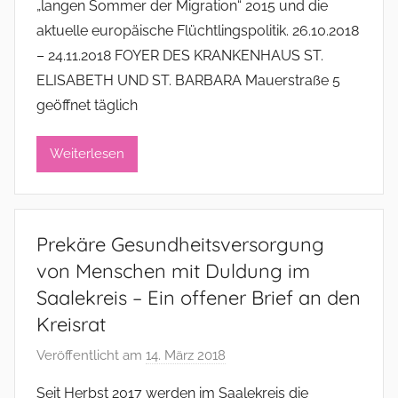
„langen Sommer der Migration“ 2015 und die
a
aktuelle europäische Flüchtlingspolitik. 26.10.2018
d
– 24.11.2018 FOYER DES KRANKENHAUS ST.
m
ELISABETH UND ST. BARBARA Mauerstraße 5
i
geöffnet täglich
n
i
s
Weiterlesen
t
r
a
Prekäre Gesundheitsversorgung
t
von Menschen mit Duldung im
o
r
Saalekreis – Ein offener Brief an den
Kreisrat
Veröffentlicht am
14. März 2018
v
o
Seit Herbst 2017 werden im Saalekreis die